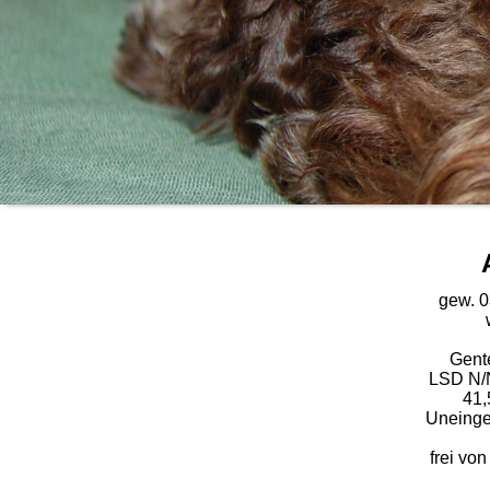
gew. 
Gente
LSD N/
41,
Uneinge
frei vo