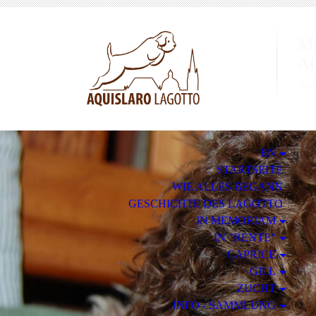
Me
A
Aa
EN
STARTSEITE
WIE ALLES BEGANN
GESCHICHTE DES LAGOTTO
IN MEMORIAM
IN "RENTE"
CAPRICE
GILL
ZUCHT
INFO - SAMMLUNG