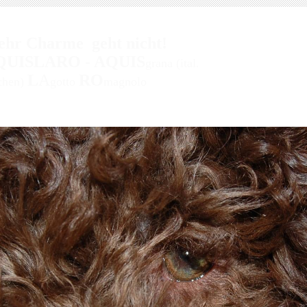
hr Charme geht nicht!
QUISLARO - AQUIS
grana (ital.
L
A
RO
chen)
gotto
magnolo