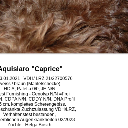
Aquislaro "Caprice"
03.01.2021 VDH/ LRZ 21/22700576
weiss / braun (Mantelschecke)
HD A, Patella 0/0, JE N/N
st Furnishing - Genotyp N/N =Frei
N, CDPA N/N, CDDY N/N, DNA Profil
5 cm, komplettes Scherengebiss,
schränkte Zuchtzulassung VDH/LRZ,
Verhaltenstest bestanden,
n erblichen Augenkrankheiten 02/2023
Züchter: Helga Bosch